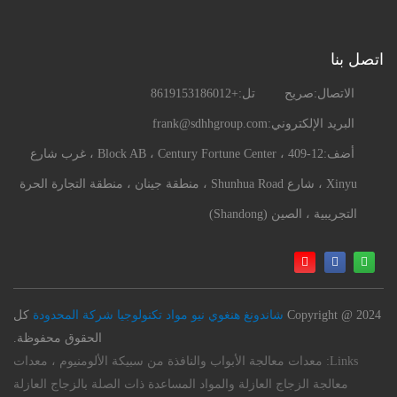
اتصل بنا
الاتصال:
صريح
تل:
+8619153186012
البريد الإلكتروني:
frank@sdhhgroup.com
أضف:
409-12 ، Block AB ، Century Fortune Center ، غرب شارع
Xinyu ، شارع Shunhua Road ، منطقة جينان ، منطقة التجارة الحرة
التجريبية ، الصين (Shandong)
Copyright @ 2024
شاندونغ هنغوي نيو مواد تكنولوجيا شركة المحدودة
كل
الحقوق محفوظة.
Links:
معدات معالجة الأبواب والنافذة من سبيكة الألومنيوم ، معدات
معالجة الزجاج العازلة والمواد المساعدة ذات الصلة بالزجاج العازلة