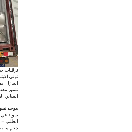
ترقيات صن
نولي الابت
العازل. نم
تتميز معدا
المباني ال
موجه نحو 
سواءً في ا
الطلب + ال
دعم ما بعد