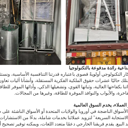
اعية رائدة مدفوعة بالتكنولوجيا
كار التكنولوجي أولويةً قصوى باعتباره قدرتنا التنافسية الأساسية، ون
تلك حاليًا عشرات حقوق الملكية الفكرية المستقلة، وأنشأنا آليات تعاو
تنا بكفاءتها العالية، وثباتها القوي، وتشغيلها الذكي، وأدائها الموفر 
فاخرة، والأبواب والنوافذ الموفرة للطاقة، وغيرها من المجالات.
العملاء، يخدم السوق العالمية
لأسواق الناضجة في أوروبا والولايات المتحدة أو الأسواق الناشئة على 
استجابة السريعة" لتزويد عملائنا بخدمات شاملة، بدءًا من الاستشارات 
 البيع. يقدم فريقنا الخارجي دعمًا متعدد اللغات، ويمكنه توفير تصحيح 