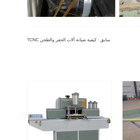
سابق : كيفية صيانة آلات الحفر والطحن CNC؟