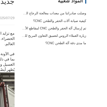
جديدة
المواد شعبية
وصلت صادراتنا من معدات معالجة الزجاج العازل إلى مستويات قياسية جديدة، مما ساهم في تطوير المباني الخضراء في جميع أنحاء العالم.
25/07/29 13:48
كيفية صيانة آلات الحفر والطحن CNC؟
تم إرسال آلة الحفر والطحن CNC لمقاطع الألومنيوم إلى الإمارات العربية المتحدة
مع تزايد ا
زيارة العملاء الروس لتعميق التعاون المربح للجانبين
الخضراء. 
ما مدى دقة آلة الطحن CNC؟
العالم.
في الآونة
بما في ذل
الغسيل وا
يُظهر أيضًا