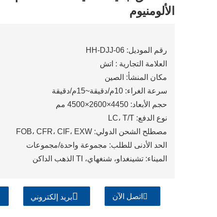
الألومنيوم
رقم الموديل: HH-DJJ-06
العلامة التجارية : اتش
مكان المنشأ: الصين
سرعة الغراء: 10م/دقيقة~15م/دقيقة
حجم الأبعاد: 4450×2600×4500 مم
نوع الدفع: LC، T/T
مصطلح الشحن الدولي: FOB، CFR، CIF، EXW
الحد الأدنى للطلب: مجموعة واحدة/مجموعات
الميناء: تشينغداو، شنغهاي، TI الذهب الداكن
اتصل الآن
بريد إلكتروني