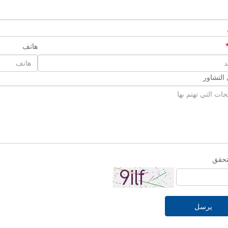
هاتف
التشاور
تحقق
يرسل