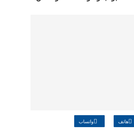
هاتف
واتساب