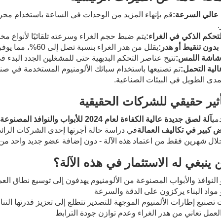
عالي السرعة:
قم بإنهاء المزيد من الوحدات في الساعة باستخدام محرك
.
تحكم الذكي في الغراء:
يتم ضبط حجم الغراء وسرعته تلقائيًا لأنواع 
بدون تنقيط أو هدر:
يقلل من هدر الغراء بنسبة تصل إلى 60%، مما يوفر تكاليف المواد.
شاشة اللمس:
تتيح عناصر التحكم البديهية حتى للمشغلين الجدد البدء ف
الية التحمل:
تم تصنيعها باستخدام سبائك الألومنيوم المستخدمة في صنا
مدى الطويل في البيئات الصناعية.
أثير حقيقي للشركات الحقيقية
مي
آلة لصق جديدة عالية الكفاءة لعام 2024 للأبواب والنوافذ المصنوعة من الألومنيوم
ض كبير في تكاليف العمالة
في دراسة حالة أجرتها إحدى الشركات الرائدة 
ينبغي له الاستثمار في هذه الآلة؟
لنوافذ والأبواب المصنوعة من الألومنيوم يهدفون إلى توسيع نطاق العم
مواد البناء يركزون على الدقة والسرعة
صنيع إطارات الألمنيوم الموجهة للتصدير تتطلع إلى تعزيز قدرتها التن
عمل تعاني من هدر الغراء وعدم توازن جودة الترابط