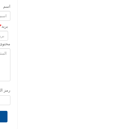
اسم
بريد
محتوى 
رمز ال