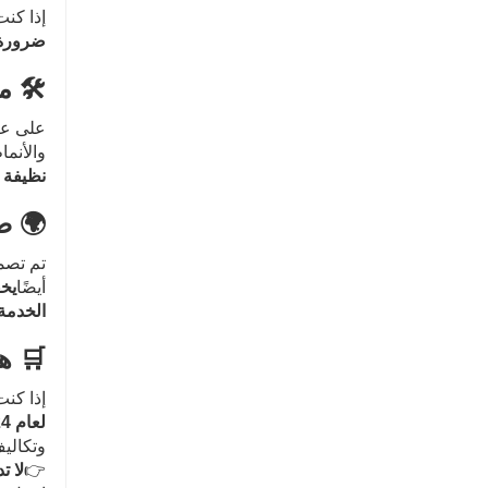
إذا كنت
ضرورة
🛠️ 
على عك
والأنما
نظيفة 
🌍 ص
تم تصميم 
أيضًا
يخ
الخدمة
🛒 ه
إذا كنت
لعام 2024 للأبواب والنوافذ المصنوعة من الألومنيوم
وتكاليف
👉
لا ت