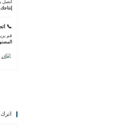
اتصل بف
إنتاجك 
📞 اتص
قم بزيا
المصنو
اترك 