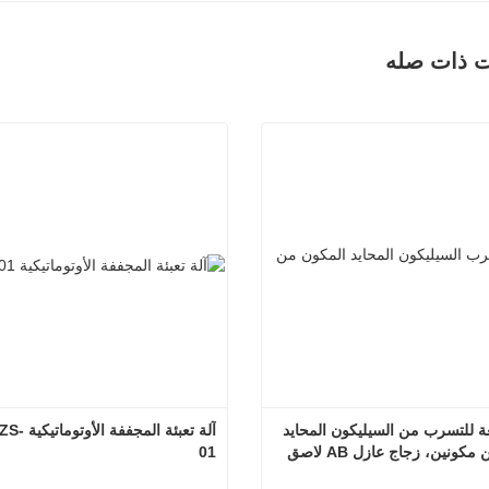
ت ذات صله
مادة مانعة للتسرب من السيليكون المحايد 
آلة تعبئة المجفف
مكونة من مكونين، زجاج عازل AB لاصق 
01
لطقس