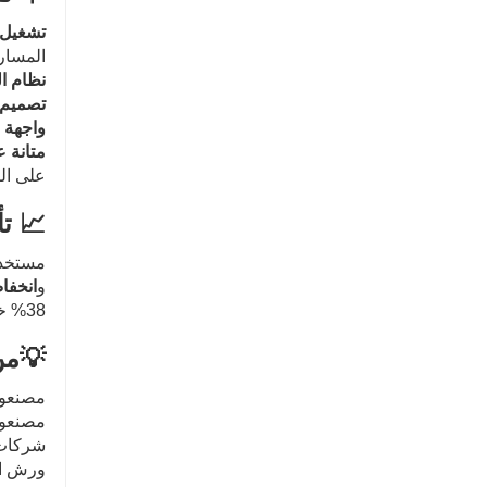
تشغيل 
المسار
نظام ال
تصميم 
واجهة 
متانة ع
على ال
📈 ت
مستخد
و
انخفا
38% خلال شهرين فقط من اعتماد هذه الآلة - دون إضافة عضو جديد واحد من فريق العمل.
💡من 
مصنعو ا
مصنعو 
شركات ت
ورش ال