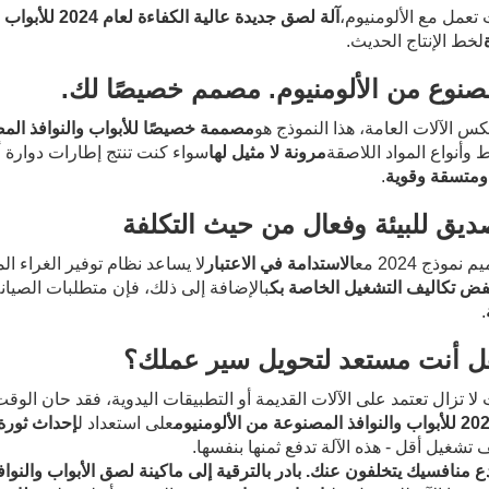
 تعمل مع الألومنيوم،
آلة لصق جديدة عالية الكفاءة لعام 2024 للأبواب والنوافذ المصنوعة من الألومنيوم
لخط الإنتاج الحديث.
مصنوع من الألومنيوم. مصمم خصيصًا لك.
س الآلات العامة، هذا النموذج هو
مصممة خصيصًا للأبواب والنوافذ المص
ط وأنواع المواد اللاصقة
مرونة لا مثيل لها
سواء كنت تنتج إطارات دوارة أو
ومتسقة وقوية
.
ديق للبيئة وفعال من حيث التكلفة
نموذج 2024 مع
الاستدامة في الاعتبار
لا يساعد نظام توفير الغراء 
فض تكاليف التشغيل الخاصة بك
بالإضافة إلى ذلك، فإن متطلبات الصيان
.
ل أنت مستعد لتحويل سير عملك؟
 لا تزال تعتمد على الآلات القديمة أو التطبيقات اليدوية، فقد حان الوق
على استعداد ل
إحداث ثورة 
 تشغيل أقل - هذه الآلة تدفع ثمنها بنفسها.
دع منافسيك يتخلفون عنك. بادر بالترقية إلى ماكينة لصق الأبواب والنوافذ الألوم