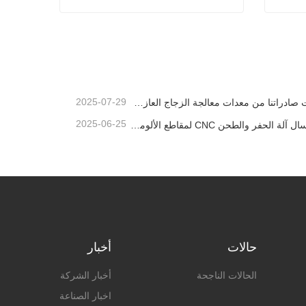
مانع تسرب السيليكون المحايد المقاوم لدرجات الحرارة العالية والمضاد للفطريات بسعر المصنع
آلة قطع حافة القطع اليدوية ذات الزجاج العائم بالهواء
اتصل الآن
2025-07-29
وصلت صادراتنا من معدات معالجة الزجاج العازل إلى مستويات قياسية جديدة، مما ساهم في تطوير المباني الخضراء في جميع أنحاء العالم.
2025-06-25
تم إرسال آلة الحفر والطحن CNC لمقاطع الألومنيوم إلى الإمارات العربية المتحدة
حالات
أخبار
الحالات الناجحة
أخبار الشركة
اخبار الصناعة