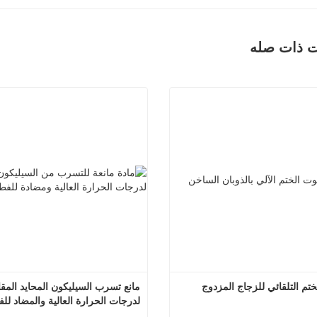
ت ذات صله
تم التلقائي للزجاج المزدوج
بسعر المصنع