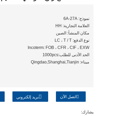
نموذج: 6A-27A
العلامة التجارية: HH
مكان المنشأ: الصين
نوع الدفع: LC ، T / T
Incoterm: FOB ، CFR ، CIF ، EXW
الحد الأدنى للطلب:1000pcs
ميناء: Qingdao,Shanghai,Tianjin
اتصل الآن
بريد إلكتروني
يشارك: