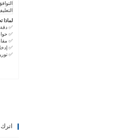
التوافق
التغلي
لماذا ت
✅ دقة أ
✅ حواف
✅ مقاو
✅ إدخا
✅ توريد مس
اترك 