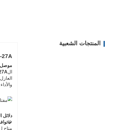
المنتجات الشعبية
6A-27A مفتاح زاوية فولاذي مستقيم ل
موصل ا
ال
6A-27A مفتاح زاو
والأداء
دلائل ا
🧩
تواف
متاح ل