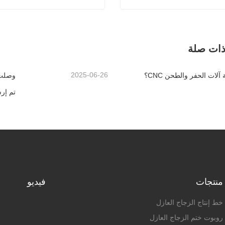
لختم التلقائي للزجاج المزدوج
تصل الآن
اتصل الآن
ذات صلة
2025-06-26
آلات الحفر والطحن CNC؟
منتجات
فيديو
خط إنتاج الزجاج العازل
روبوت ختم الزجاج العازل