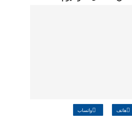
هاتف
واتساب