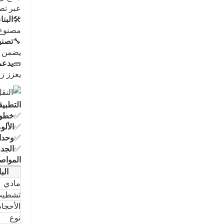
عبر تصميما
🛠
البن
مصنوع م
🔧
تصني
يضمن م
🧱
يدعم
يعزز زوايا وحدة IG ضد الإجهاد 
التطبي
✅
خطوط
✅
الألو
✅
وحدات IG السكني
✅
الجدر
المواصف
الب
مادي
تشطيب
الأحجام
نوع