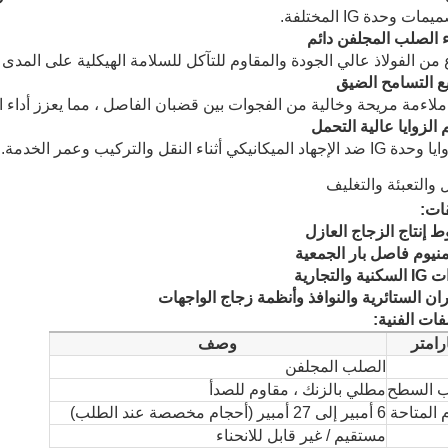
ت وحدة IG المختلفة.
اء الصلب المجلفن دائم
ن الفولاذ عالي الجودة والمقاوم للتآكل للسلامة الهيكلية على المدى
ع التسامح الضيق
لاءمة مريحة وخالية من الفجوات بين قضبان الفاصل ، مما يعزز أداء ا
 الزوايا عالية التحمل
الميكانيكي أثناء النقل والتركيب وعمر الخدمة.
قات:
 إنتاج الزجاج العازل
منيوم فاصل بار الجمعية
ة والتجارية
ان الستائرية والنوافذ وأنظمة زجاج الواجهات
ات الفنية:
ارامتر
وصف
الصلب المجلفن
 السطح
مطلي بالزنك ، مقاوم للصدأ
 المتاحة
6 أمبير إلى 27 أمبير (أحجام مخصصة عند الطلب)
مستقيم / غير قابل للانحناء