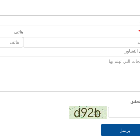
هاتف
التشاور
تحقق
يرسل