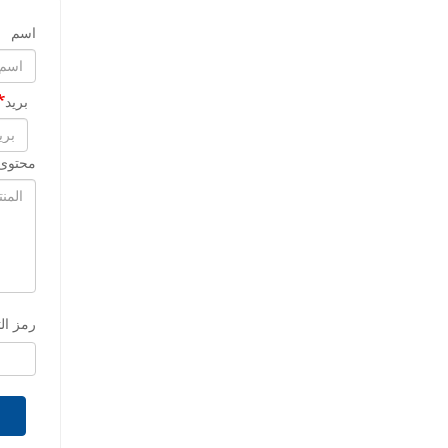
اسم
بريد
محتوى 
رمز ال