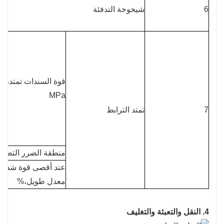
6
شيخوخة التدفئة
ال
ال
23 درجة
90 درجة
قوة السندات تمتد،
-30 درجة مئوية
MPa
بع
7
تمتد الترابط
ال
فو
خ
منطقة الضرر التصاق
عند أقصى قوة شد عند 23 درجة م
معدل طويل،%
4. النقل والتعبئة والتغليف