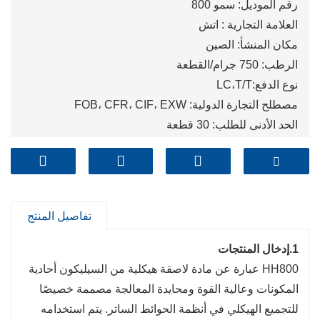
رقم الموديل: سمو 800
العلامة التجارية : اتش
مكان المنشأ: الصين
الرطب: 750 جرام/القطعة
نوع الدفع:LC،T/T
مصطلح التجارة الدولية: FOB، CFR، CIF، EXW
الحد الأدنى للطلب: 30 قطعة
الميناء: تشينغداو، شنغهاي، تيانجين
تفاصيل المنتج
1.إدخال المنتجات
HH800 عبارة عن مادة لاصقة هيكلية من السيليكون أحادية
المكونات وعالية القوة ومحايدة المعالجة مصممة خصيصًا
للتجميع الهيكلي في أنظمة الحوائط الساتر. يتم استخدامه