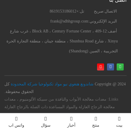
الاتصال:
صريح
تل:
+8619153186012
البريد الإلكتروني:
frank@sdhhgroup.com
أضف:
409-12 ، Block AB ، Century Fortune Center ، غرب شارع
Xinyu ، شارع Shunhua Road ، منطقة جينان ، منطقة التجارة الحرة
التجريبية ، الصين (Shandong)
Copyright @ 2024
شاندونغ هنغوي نيو مواد تكنولوجيا شركة المحدودة
كل
الحقوق محفوظة.
Links:
معدات معالجة الأبواب والنافذة من سبيكة الألومنيوم ، معدات
معالجة الزجاج العازلة والمواد المساعدة ذات الصلة بالزجاج العازلة
بيت
منتج
أخبار
سؤال
واتس اب