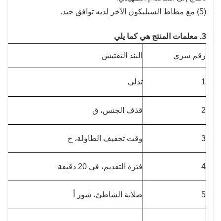
(5) مع مطاط السيليكون الآخر لديه توافق جيد.
3. معلمات المنتج هي كما يلي
رقم سري
البند التفتيش
ال
1
تدلى
ال
2
قذف الجنس، ق
3
وقت تجفيف الطاولة، ح
4
فترة التقديم، في 20 دقيقة
5
صلابة الشاطئ، شور أ
ان