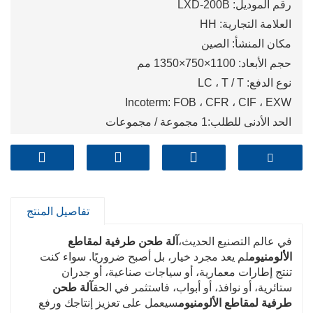
رقم الموديل: LXD-200B
العلامة التجارية: HH
مكان المنشأ: الصين
حجم الأبعاد: 1100×750×1350 مم
نوع الدفع: LC ، T / T
Incoterm: FOB ، CFR ، CIF ، EXW
الحد الأدنى للطلب:1 مجموعة / مجموعات
ميناء: Qingdao,Shanghai,Tianjin
تفاصيل المنتج
في عالم التصنيع الحديث،
آلة طحن طرفية لمقاطع
الألومنيوم
لم يعد مجرد خيار، بل أصبح ضروريًا. سواء كنت
تنتج إطارات معمارية، أو سياجات صناعية، أو جدران
ستائرية، أو نوافذ، أو أبواب، فاستثمر في الحق
آلة طحن
طرفية لمقاطع الألومنيوم
سيعمل على تعزيز إنتاجك ورفع