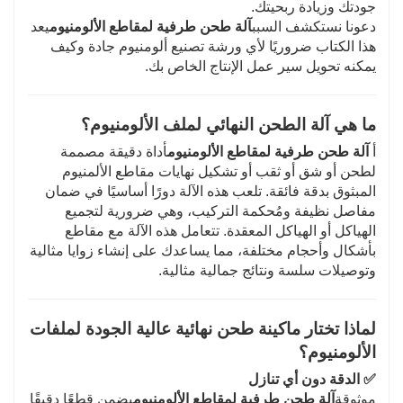
جودتك وزيادة ربحيتك.
دعونا نستكشف السبب
آلة طحن طرفية لمقاطع الألومنيوم
يعد
هذا الكتاب ضروريًا لأي ورشة تصنيع ألومنيوم جادة وكيف
يمكنه تحويل سير عمل الإنتاج الخاص بك.
ما هي آلة الطحن النهائي لملف الألومنيوم؟
أ
آلة طحن طرفية لمقاطع الألومنيوم
أداة دقيقة مصممة
لطحن أو شق أو ثقب أو تشكيل نهايات مقاطع الألمنيوم
المبثوق بدقة فائقة. تلعب هذه الآلة دورًا أساسيًا في ضمان
مفاصل نظيفة ومُحكمة التركيب، وهي ضرورية لتجميع
الهياكل أو الهياكل المعقدة. تتعامل هذه الآلة مع مقاطع
بأشكال وأحجام مختلفة، مما يساعدك على إنشاء زوايا مثالية
وتوصيلات سلسة ونتائج جمالية مثالية.
لماذا تختار ماكينة طحن نهائية عالية الجودة لملفات
الألومنيوم؟
✅
الدقة دون أي تنازل
موثوقة
آلة طحن طرفية لمقاطع الألومنيوم
يضمن قطعًا دقيقًا