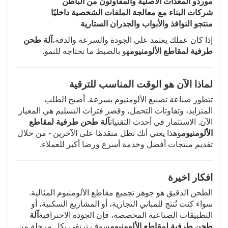
موردو المعدات الأصلية والمقاولون من الباطن
شركات البناء مع معالجة الملفات الشخصية داخليًا
منتجو النوافذ والأبواب والجدران الستارية
إذا كان عملك يعتمد على الجودة والسرعة والدقة،
آلة طحن
طرفية لمقاطع الألومنيوم
هو بالضبط ما تحتاجه للنمو.
لماذا الآن هو الوقت المناسب للترقية
تتطور صناعة تصنيع الألومنيوم بسرعة. أصبح الطلب
المتزايد، وتفاوتات التحمل، وقصر فترات التسليم هي المعيار
الآن. الاستثمار في أحدث التقنيات
آلة طحن طرفية لمقاطع
الألومنيوم
وهذا يعني أنك تظل متقدمًا على الآخرين - من خلال
تقديم منتجات أفضل وخدمة أسرع ورضا أكبر للعملاء.
افكار اخيرة
الطحن الدقيق هو جوهر تجميع مقاطع الألومنيوم المثالية.
سواء كنت تُنتج للمباني التجارية، أو المشاريع السكنية، أو
التطبيقات الصناعية المخصصة، فإن الجودة الاحترافية
آلة
طحن طرفية لمقاطع الألومنيوم
سوف ترتقي بكل مرحلة من