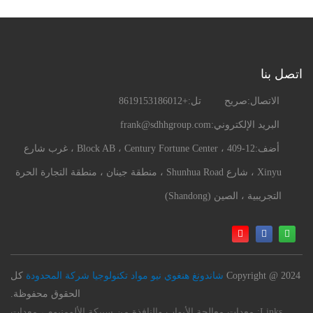
اتصل بنا
الاتصال:
صريح
تل:
+8619153186012
البريد الإلكتروني:
frank@sdhhgroup.com
أضف:
409-12 ، Block AB ، Century Fortune Center ، غرب شارع
Xinyu ، شارع Shunhua Road ، منطقة جينان ، منطقة التجارة الحرة
التجريبية ، الصين (Shandong)
Copyright @ 2024
شاندونغ هنغوي نيو مواد تكنولوجيا شركة المحدودة
كل
الحقوق محفوظة.
Links:
معدات معالجة الأبواب والنافذة من سبيكة الألومنيوم ، معدات