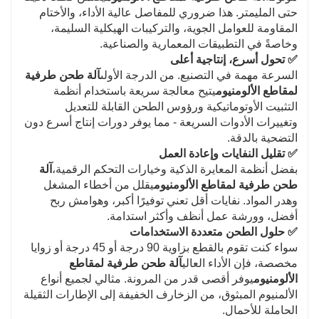
حتى المليمتر. هذا ضروري للمفاصل عالية الأداء، والأختام
المقاومة للعوامل الجوية، والتركيبات الهيكلية السليمة،
وخاصةً في التطبيقات المعمارية والصناعية.
✅
تحول أسرع، إنتاجية أعلى
السرعة مهمة في التصنيع. من الدرجة الأولى
آلة طحن طرفية
لمقاطع الألومنيوم
يتيح معالجة سريعة باستخدام أنظمة
التثبيت الأوتوماتيكية ورؤوس الطحن القابلة للتعديل
وتغييرات الأدوات السريعة - مما يوفر دورات إنتاج أسرع دون
التضحية بالدقة.
✅
تقليل النفايات وإعادة العمل
بفضل أنظمة المعايرة الذكية وخيارات التحكم الرقمية،
آلة
طحن طرفية لمقاطع الألومنيوم
يقلل من أخطاء المشغل
وهدر المواد. نفايات أقل تعني توفيرًا أكبر، وهوامش ربح
أفضل، وورشة عمل أنظف وأكثر استدامة.
✅
حلول الطحن متعددة الاستخدامات
سواء كنت تقوم بالقطع بزاوية 90 درجة أو 45 درجة أو زوايا
مخصصة، فإن الأداء العالي
آلة طحن طرفية لمقاطع
الألومنيوم
يوفر أقصى قدر من المرونة. مثالي لجميع أنواع
الألمنيوم المبثوق، من الزخارف الخفيفة إلى الإطارات الثقيلة
الحاملة للأحمال.