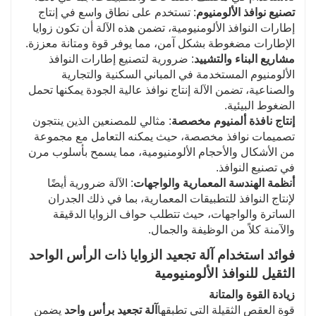
تصنيع نوافذ الألومنيوم
: تستخدم على نطاق واسع في إنتاج
إطارات النوافذ الألومنيومية، تضمن هذه الآلة أن تكون زوايا
الإطارات مضغوطة بشكل آمن، مما يوفر قوة ومتانة معززة.
مشاريع البناء والتشييد
: ضرورية لتصنيع إطارات النوافذ
الألومنيوم المستخدمة في المباني السكنية والتجارية
والصناعية، تضمن الآلة إنتاج نوافذ عالية الجودة يمكنها تحمل
الضغوط البيئية.
إنتاج نافذة ألمنيوم مخصصة
: مثالي للمصنعين الذين ينتجون
تصميمات نوافذ مخصصة، حيث يمكنه التعامل مع مجموعة
من الأشكال والأحجام الألومنيومية، مما يسمح بأسلوب مرن
في تصنيع النوافذ.
أنظمة الهندسة المعمارية والواجهات
: الآلة ضرورية أيضًا
لإنتاج النوافذ للتطبيقات المعمارية، بما في ذلك الجدران
الساترة والواجهات، حيث تتطلب حواف الزوايا الدقيقة
والآمنة كلاً من الوظيفة والجمال.
فوائد استخدام آلة تجعيد الزوايا ذات الرأس الواحد
الثقيل للنوافذ الألومنيومية
زيادة القوة والمتانة
قوة العقص الثقيلة التي تطبقها
آلة تجعيد برأس واحد
يضمن