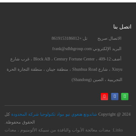
اتصل بنا
الاتصال:
صريح
تل:
+8619153186012
البريد الإلكتروني:
frank@sdhhgroup.com
أضف:
409-12 ، Block AB ، Century Fortune Center ، غرب شارع
Xinyu ، شارع Shunhua Road ، منطقة جينان ، منطقة التجارة الحرة
التجريبية ، الصين (Shandong)
Copyright @ 2024
شاندونغ هنغوي نيو مواد تكنولوجيا شركة المحدودة
كل
الحقوق محفوظة.
Links:
معدات معالجة الأبواب والنافذة من سبيكة الألومنيوم ، معدات