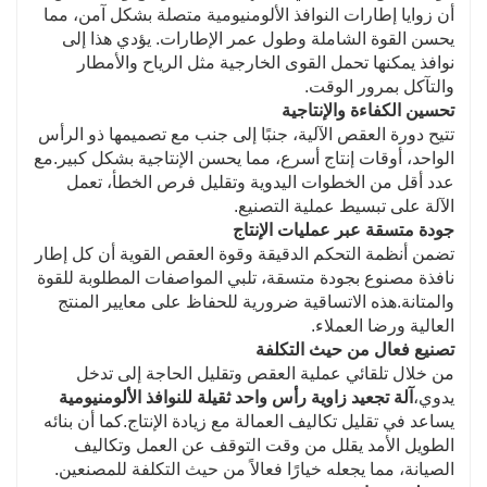
أن زوايا إطارات النوافذ الألومنيومية متصلة بشكل آمن، مما
يحسن القوة الشاملة وطول عمر الإطارات. يؤدي هذا إلى
نوافذ يمكنها تحمل القوى الخارجية مثل الرياح والأمطار
والتآكل بمرور الوقت.
تحسين الكفاءة والإنتاجية
تتيح دورة العقص الآلية، جنبًا إلى جنب مع تصميمها ذو الرأس
الواحد، أوقات إنتاج أسرع، مما يحسن الإنتاجية بشكل كبير.مع
عدد أقل من الخطوات اليدوية وتقليل فرص الخطأ، تعمل
الآلة على تبسيط عملية التصنيع.
جودة متسقة عبر عمليات الإنتاج
تضمن أنظمة التحكم الدقيقة وقوة العقص القوية أن كل إطار
نافذة مصنوع بجودة متسقة، تلبي المواصفات المطلوبة للقوة
والمتانة.هذه الاتساقية ضرورية للحفاظ على معايير المنتج
العالية ورضا العملاء.
تصنيع فعال من حيث التكلفة
من خلال تلقائي عملية العقص وتقليل الحاجة إلى تدخل
يدوي،
آلة تجعيد زاوية رأس واحد ثقيلة للنوافذ الألومنيومية
يساعد في تقليل تكاليف العمالة مع زيادة الإنتاج.كما أن بنائه
الطويل الأمد يقلل من وقت التوقف عن العمل وتكاليف
الصيانة، مما يجعله خيارًا فعالاً من حيث التكلفة للمصنعين.