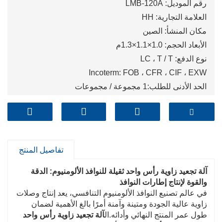
رقم الموديل: LMB-120A
العلامة التجارية: HH
مكان المنشأ: الصين
الأبعاد الحجم: 1.0×1.1×1.3م
نوع الدفع: LC ، T / T
Incoterm: FOB ، CFR ، CIF ، EXW
الحد الأدنى للطلب:1 مجموعة / مجموعات
ميناء: Qingdao,Shanghai,Tianjin
تفاصيل المنتج
آلة تجعيد زاوية رأس واحد ثقيلة للنوافذ الألومنيوم: الدقة
والقوة لإنتاج إطارات النوافذ
في عالم تصنيع النوافذ الألومنيوم التنافسي، يعد إنتاج وصلات
زاوية عالية الجودة ومتينة وآمنة أمرًا بالغ الأهمية لضمان
طول عمر المنتج النهائي وأدائه.ال
آلة تجعيد زاوية رأس واحد