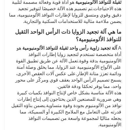
ثقيلة للنوافذ الألومنيومية
هو أداة قوية وفعالة مصممة لتلبية
هذه الاحتياجات.تم تصميم هذه الآلة خصيصًا لتوفير تجعيد
دقيق وقوي ومتسق للزوايا لإطارات النوافذ الألومنيومية، مما
يضمن ملاءمة مثالية للاستخدامات السكنية والتجارية.
ما هي آلة تجعيد الزوايا ذات الرأس الواحد الثقيل
للنوافذ الألومنيومية؟
A
آلة تجعيد زاوية رأس واحد ثقيلة للنوافذ الألومنيومية
هو
أداة متخصصة تستخدم لتجعيد زوايا إطارات النوافذ
الألومنيومية بدقة وقوة.تعمل الآلة عن طريق تطبيق القوة
على الألواح الألومنيومية عند الزوايا، مما يخلق وصلة آمنة
ودائمة تعزز متانة الإطار.على عكس آلات العقص الأخرى،
يسمح تصميم الرأس الواحد بعقف قوي ومركّز على محور
واحد، مما يوفر تحكمًا ودقة فائقين.
هذه الآلة مناسبة بشكل خاص لإنتاج النوافذ بكميات كبيرة
وهي ضرورية للمصنعين الذين يحتاجون إلى إنتاج إطارات
نوافذ من الألومنيوم بجودة وقوة متساوية.يضمن بناؤه الثقيل
قدرته على التعامل مع الملامح الكبيرة أو السميكة، مما
يجعله مثاليًا لمجموعة واسعة من تصميمات النوافذ
الألومنيومية.