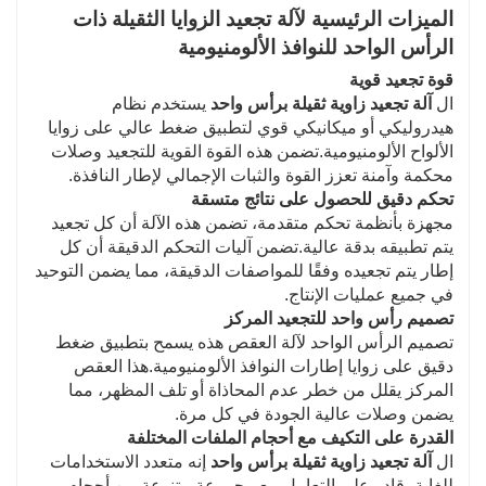
الميزات الرئيسية لآلة تجعيد الزوايا الثقيلة ذات
الرأس الواحد للنوافذ الألومنيومية
قوة تجعيد قوية
ال
آلة تجعيد زاوية ثقيلة برأس واحد
يستخدم نظام
هيدروليكي أو ميكانيكي قوي لتطبيق ضغط عالي على زوايا
الألواح الألومنيومية.تضمن هذه القوة القوية للتجعيد وصلات
محكمة وآمنة تعزز القوة والثبات الإجمالي لإطار النافذة.
تحكم دقيق للحصول على نتائج متسقة
مجهزة بأنظمة تحكم متقدمة، تضمن هذه الآلة أن كل تجعيد
يتم تطبيقه بدقة عالية.تضمن آليات التحكم الدقيقة أن كل
إطار يتم تجعيده وفقًا للمواصفات الدقيقة، مما يضمن التوحيد
في جميع عمليات الإنتاج.
تصميم رأس واحد للتجعيد المركز
تصميم الرأس الواحد لآلة العقص هذه يسمح بتطبيق ضغط
دقيق على زوايا إطارات النوافذ الألومنيومية.هذا العقص
المركز يقلل من خطر عدم المحاذاة أو تلف المظهر، مما
يضمن وصلات عالية الجودة في كل مرة.
القدرة على التكيف مع أحجام الملفات المختلفة
ال
آلة تجعيد زاوية ثقيلة برأس واحد
إنه متعدد الاستخدامات
للغاية، قادر على التعامل مع مجموعة متنوعة من أحجام