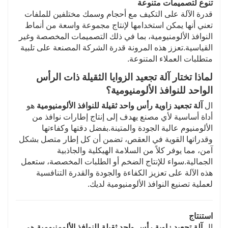
تنوع لتصميمات متنوعة
قدرة الآلة على التكيف مع أحجام وسمك مختلفين للملفات
تعني أنها يمكن استخدامها لإنتاج مجموعة واسعة من أنماط
النوافذ الألومنيومية، بما في ذلك التصميمات المخصصة وغير
القياسية.تعزز هذه المرونة قدرة الشركة المصنعة على تلبية
متطلبات العملاء المتنوعة.
لماذا تختار آلة تجعيد الزوايا الثقيلة ذات الرأس
الواحد للنوافذ الألومنيومية؟
ال
آلة تجعيد زاوية رأس واحد ثقيلة للنوافذ الألومنيومية
هو
أداة أساسية لأي مصنع يهدف إلى إنتاج إطارات نوافذ من
الألومنيوم عالية الجودة والمتينة.بفضل دقتها وكفاءتها
وقدراتها القوية في العقص، تضمن أن كل إطار متصل بشكل
آمن، مما يوفر كلاً من السلامة الهيكلية والجاذبية
الجمالية.سواء للإنتاج الضخم أو الطلبات المخصصة، ستعمل
هذه الآلة على تعزيز الكفاءة والجودة والقدرة التنافسية
لعملية تصنيع النوافذ الألومنيومية لديك.
استنتاج
ال
آلة تجعيد زاوية رأس واحد ثقيلة للنوافذ الألومنيومية
هو