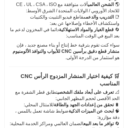
🌎
الشحن العالمي
آلات متوافقة مع CE ، UL ، CSA ، ISO
للاتحاد الأوروبي / الولايات المتحدة / الشرق الأوسط:
📑
التدريب والدعم
مقاطع فيديو التثبيت والكتيبات
واستكشاف الأخطاء وإصلاحها عن بعد:
🔄
قطع الغيار والمواد الاستهلاكية
دائما في المخزون لدعم ما
بعد البيع في الوقت المناسب:
سواء كنت تقوم بترقية خط إنتاج أو بناء مصنع جديد ، فإن
منشار قطع دقيق برأسين CNC للأبواب والنوافذ الألومنيوم
هو استثمار من الدرجة الأولى.
🛒 كيفية اختيار المنشار المزدوج الرأس CNC
المناسب
📐
تعرف على أبعاد ملفك الشخصي
تطابق قطر الشفرة مع
الحد الأقصى لحجم المظهر الجانبي:
🔋
تحقق من إعدادات الجهد والطاقة
للامتثال المحلي:
🧠
ابحث عن الميزات الذكية
ضوابط شاشة تعمل باللمس ،
دقة مؤازرة:
🔄
توافر ما بعد البيع
الضمان العالمي ومراكز الخدمة المحلية: