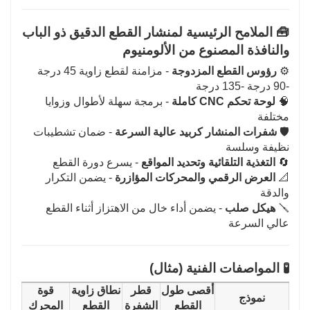
🧰 الملامح الرئيسية لمنشار القطع الدقيق ذو الباب
والنافذة المصنوع من الألومنيوم
⚙️
رؤوس القطع المزدوجة
- مزامنة لقطع زاوية 45 درجة
-90 درجة -135 درجة
🧠
لوحة تحكم CNC كاملة
- برمجة سهلة لأطوال وزوايا
مختلفة
🛡️
شفرات المنشار كربيد عالية السرعة
- ضمان تشطيبات
نظيفة وسلسة
🔄
التغذية التلقائية وتحديد المواقع
- يسرع دورة القطع
📐
العرض الرقمي والمحركات المؤازرة
- يضمن التكرار
والدقة
🪛
هيكل صلب
- يضمن أداء خال من الاهتزاز أثناء القطع
عالي السرعة
🧪 المواصفات الفنية (مثال)
أقصى طول
قطر
نطاق زاوية
قوة
نموذج
القطع
الشفرة
القطع
المحرك