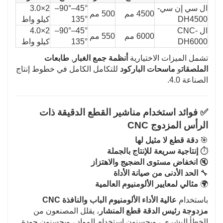
ال سي إن سي-
45°–90°–
2×3.0
4500 مم
500 مم
DH4500
135°
كيلو واط
ال CNC-
45°–90°–
2×4.0
6000 مم
550 مم
DH6000
135°
كيلو واط
تشمل الميزات الاختيارية
أنظمة جمع الغبار
,
طابعات
الملصقات
و
ماسحات الباركود
للتكامل الكامل في خطوط إنتاج
الصناعة 4.0.
✅ فوائد استخدام مناشير القطع الدقيقة ذات
الرأس المزدوج CNC
🎯
دقة قطع لا مثيل لها
⏱️
إنتاجية سريعة للإنتاج بالجملة
🔇
انخفاض مستوى الضجيج والاهتزاز
🔧
الحد الأدنى من صيانة الأداة
🌍
مثالي لمعايير الألومنيوم العالمية
باستخدام
عالية الأداء الألومنيوم الباب والنافذة CNC
مزدوجة رئيس الدقة قطع المنشار
، يقلل المصنعون من
الخطأ البشري ، ويحسنون استخدام المواد ، ويحسنون جودة