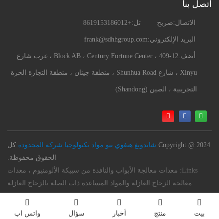
اتصل بنا
الاتصال:
صريح
تل:
+8619153186012
البريد الإلكتروني:
frank@sdhhgroup.com
أضف:
409-12 ، Block AB ، Century Fortune Center ، غرب شارع
Xinyu ، شارع Shunhua Road ، منطقة جينان ، منطقة التجارة الحرة
التجريبية ، الصين (Shandong)
Copyright @ 2024
شاندونغ هنغوي نيو مواد تكنولوجيا شركة المحدودة
كل
الحقوق محفوظة.
Links:
معدات معالجة الأبواب والنافذة من سبيكة الألومنيوم ، معدات
معالجة الزجاج العازلة والمواد المساعدة ذات الصلة بالزجاج العازلة
بيت
منتج
أخبار
سؤال
واتس اب