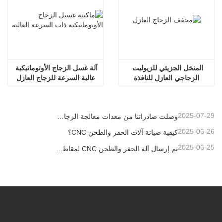
المنخل الجزيئي للزيوليت 
آلة غسل الزجاج الأوتوماتيكية 
الزجاجي العازل للنافذة
عالية السرعة للزجاج العازل
2025-07-29
وصلت صادراتنا من معدات معالجة الزجاج العازل إلى مستويات قياسية جديدة، مما ساهم في تطوير المباني الخضراء في جميع أنحاء العالم.
2025-06-26
كيفية صيانة آلات الحفر والطحن CNC؟
2025-06-25
تم إرسال آلة الحفر والطحن CNC لمقاطع الألومنيوم إلى الإمارات العربية المتحدة