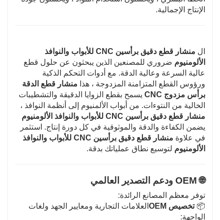
الإنتاج الإجمالية.
ال
منشار قطع دقيق برأسين CNC للأبواب والنوافذ
الألومنيوم
ضروري للمصنعين الذين يبحثون عن حلول قطع
عالية السرعة وعالية الدقة. مع أدوات التحكم الذكية
ورؤوس القطع المتزامنة المزدوجة ، هذا
منشار قطع الدقة
برأس مزدوج CNC
يسمح بقطع الزوايا الدقيقة والتشطيبات
الخالية من النتوءات. من أبواب الألمنيوم إلى أنظمة النوافذ ،
منشار قطع دقيق برأسين CNC للأبواب والنوافذ الألومنيوم
يضمن الكفاءة والدقة والموثوقية في كل دورة إنتاج. استثمر
في علاوة
منشار قطع دقيق برأسين CNC للأبواب والنوافذ
الألومنيوم
لتوسيع نطاق عملياتك بدقة.
🌐 OEM ودعم التصدير العالمي
توفر معظم المصانع الرائدة:
📦
تخصيص OEM
العلامات التجارية ومعايير الجهد ولغات
الواجهة: