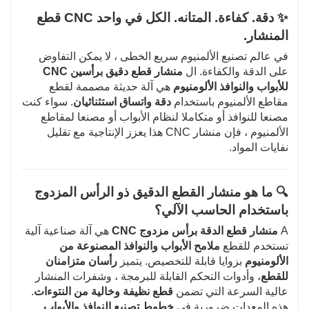
✨ دقة. كفاءة. المتانه. الكل في واحد CNC قطع
المنشار.
في عالم تصنيع الألمنيوم سريع الخطى ، لا يمكن التفاوض
على الدقة والكفاءة. ال
منشار قطع دقيق برأسين CNC
للأبواب والنوافذ الألومنيوم
هي آلة حديثة مصممة لقطع
مقاطع الألمنيوم باستخدام
دقة واتساق استثنائيان
. سواء كنت
مصنعا للنوافذ أو متكاملا لنظام الأبواب أو مصنعا لمقاطع
الألمنيوم ، فإن منشار CNC هذا يعزز الإنتاجية مع تقليل
نفايات المواد.
🔍 ما هو منشار القطع الدقيق ذو الرأس المزدوج
باستخدام الحاسب الآلي؟
A
منشار قطع الدقة برأس مزدوج CNC
هي آلة صناعية آلية
تستخدم للقطع
ملامح الأبواب والنوافذ المصنوعة من
الألومنيوم
بزوايا قابلة للتخصيص. يتميز
رأسان متزامنان
للقطع
، وأدوات التحكم القابلة للبرمجة ، وشفرات المنشار
عالية السرعة التي تضمن
قطع نظيفة وخالية من النتوءات
.
هذه المعدات ضرورية في
خطوط تصنيع النوافذ والأبواب