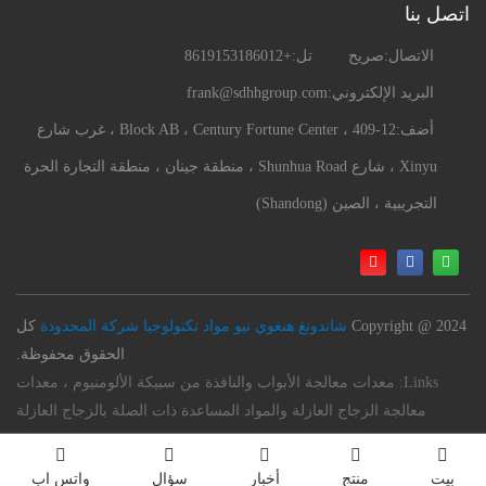
اتصل بنا
الاتصال:
صريح
تل:
+8619153186012
البريد الإلكتروني:
frank@sdhhgroup.com
أضف:
409-12 ، Block AB ، Century Fortune Center ، غرب شارع
Xinyu ، شارع Shunhua Road ، منطقة جينان ، منطقة التجارة الحرة
التجريبية ، الصين (Shandong)
Copyright @ 2024
شاندونغ هنغوي نيو مواد تكنولوجيا شركة المحدودة
كل
الحقوق محفوظة.
Links:
معدات معالجة الأبواب والنافذة من سبيكة الألومنيوم ، معدات
معالجة الزجاج العازلة والمواد المساعدة ذات الصلة بالزجاج العازلة
بيت
منتج
أخبار
سؤال
واتس اب