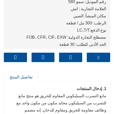
رقم الموديل: سمو 580
العلامة التجارية : اتش
مكان المنشأ: الصين
الرطب: 300 مل / قطعة
نوع الدفع:LC،T/T
مصطلح التجارة الدولية: FOB، CFR، CIF، EXW
الحد الأدنى للطلب: 30 قطعة
الميناء: تشينغداو، شنغهاي، تيانجين
تفاصيل المنتج
1. إدخال المنتجات
مانع التسرب السيليكوني المقاوم للحريق هو منتج مانع
للتسرب من السيليكون محايد مكون من مكون واحد مع
وظائف مقاومة للحريق ومقاوم للدخان. إنه مصمم