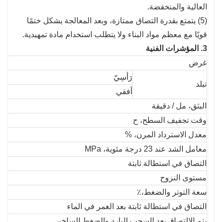
العالية والمنخفضة.
(5) يتمتع بقدرة التصاق ممتازة، وبعد المعالجة يشكل ختمًا
قويًا مع معظم مواد البناء ولا يتطلب استخدام مادة تمهيدية.
3. المؤشرات الفنية
غرض
رَأسِيّ
تبلد
أفقي
البثق، مل / دقيقة
وقت تجفيف السطح، ح
معدل الاسترداد المرن، %
معامل الشد عند 23 درجة مئوية، MPa
التصاق في استطالة ثابتة
مستوى النزوح
سعة التوتر والضغط،٪
التصاق في استطالة ثابتة بعد الغمر في الماء
يتم الالتصاق بعد السحب البارد والضغط الساخن