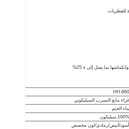
HH-86
راء مانع التسرب السيليكوني
ناء الختم
100 سيليكون
سود/أبيض/رمادي/لون مخصص