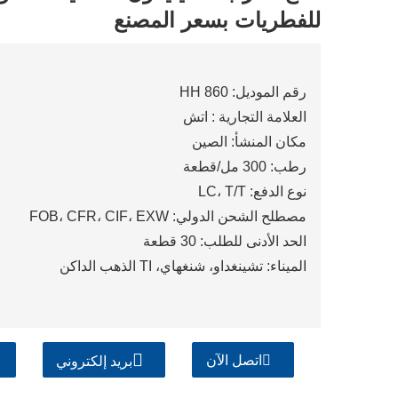
للفطريات بسعر المصنع
رقم الموديل: HH 860
العلامة التجارية : اتش
مكان المنشأ: الصين
رطب: 300 مل/قطعة
نوع الدفع: LC، T/T
مصطلح الشحن الدولي: FOB، CFR، CIF، EXW
الحد الأدنى للطلب: 30 قطعة
الميناء: تشينغداو، شنغهاي، TI الذهب الداكن
اتصل الآن
بريد إلكتروني