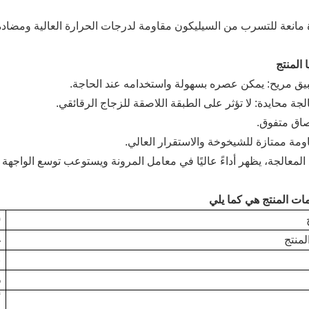
0
لمنتج
غ
ب
%
أ