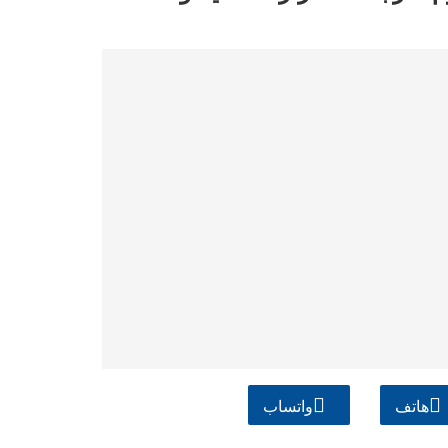
هاتف
واتساب