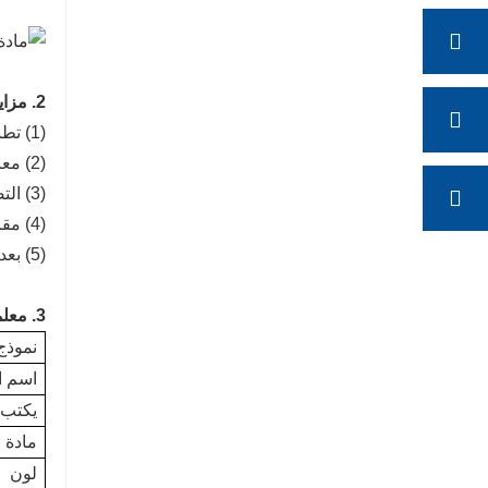
2. مزايا المنتج
(1) تطبيق مريح: يمكن عصره بسهولة واستخدامه عند الحاجة.
(2) معالجة محايدة: لا تؤثر على الطبقة اللاصقة للزجاج الرقائقي.
(3) التصاق متفوق.
(4) مقاومة ممتازة للشيخوخة والاستقرار العالي.
(5) بعد المعالجة، يظهر أداءً عاليًا في معامل المرونة ويستوعب توسع الواجهة وانكماشها بما يصل إلى ± 25%.
3. معلمات المنتج هي كما يلي
نموذج
اسم ا
يكتب
مادة
لون