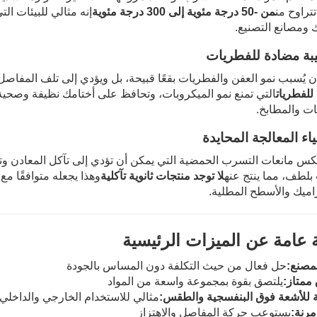
تراوح من
من -50 درجة مئوية إلى 300 درجة مئوية
إنه مثالي للبيئات ال
 ومصانع التصنيع.
يبة مضادة للفطريات
 يُسبب نمو العفن والفطريات بقعًا قبيحة، بل ويؤدي إلى تلف المفاصل 
للفطريات
التي تمنع نمو الميكروبات، وتحافظ على أختامك نظيفة وصحية
ات والمطابخ.
اء المعالجة المحايدة
س مانعات التسرب الحمضية التي يمكن أن تؤدي إلى تآكل المعادن وتهيج
بلطف، مما ينتج عنه
لا توجد منتجات ثانوية تآكلية
وهذا يجعله متوافقًا م
اميك والأسطح المطلية.
 عامة عن الميزات الرئيسية
مصنع:
حل فعال من حيث التكلفة دون المساس بالجودة
ممتاز:
يلتصق بقوة بمجموعة واسعة من المواد
 للأشعة فوق البنفسجية والطقس:
مثالي للاستخدام الخارجي والداخلي
مرنة:
يستوعب حركة المفاصل والاهتزاز