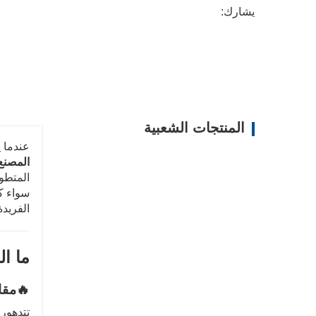
يشارك:
المنتجات الشعبية
عندما ي
المصنع
المتطور
سواء كن
الفريدة
ما ا
🔥
مقا
تتدهور 