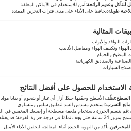
ل للتآكل وعديم الرائحة:
آمن للاستخدام في الأماكن المغلقة
احية طويلة:
يحافظ على الأداء على مدى فترات التخزين الممتدة
يقات المثالية
ات النوافذ والأبواب
لهواء وتكييف الهواء ومفاصل الأنابيب
ت المطبخ والحمام
الصناعية والصناديق الكهربائية
صلاح السيارات
ة الاستخدام للحصول على أفضل النتائج
السطح:
نظّف الأسطح وجفّفها جيدًا. أزل أي غبار أو شحوم أو بقايا مواد
مانع التسرب:
استخدم مسدس السد لتطبيق سلس ومتساوي.
:
قم بتنعيم الخرزة باستخدام ملعقة مسطحة أو إصبعك المغمس في الما
ر 24 ساعة حتى يجف تمامًا في درجة حرارة الغرفة؛ قد يختلف وقت النضج حسب الرطوبة ودرجة الحرارة.
للمحترفين:
تأكد من التهوية الجيدة أثناء المعالجة لتحقيق الأداء الأمثل.