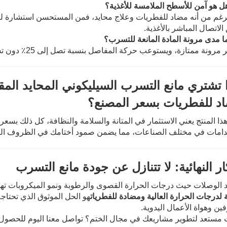
رغم من أنه مضاد للفطريات وعلاج محايد، فمن المستحسن استشارة لوائ
لاتصال المباشر بالأغذية.
 مرونة ممتازة، ويستوعب حركة المفاصل بنسبة تصل إلى 25٪ دون تشقق.
ا تشتري مانع التسرب السيليكوني المحايد المقا
د للفطريات بسعر المصنع؟
هذا المنتج يعني الاستثمار في المتانة والسلامة والنظافة، كل ذلك بسعر
دامات في مختلف الصناعات، مما يضمن صمود أختامك في الظروف القا
ار النهائية: لا تتنازل عن جودة مانع التسرب
 الوصلات حيث درجات الحرارة القصوى والرطوبة ونمو الميكروبات تهدد 
لدرجات الحرارة العالية ومضادة للفطريات
هو الحل الموثوق الذي تحتاجه
ين وهواة الأعمال اليدوية.
 مستعد لتطوير مشاريعك في مجال الختم؟ تواصل معنا اليوم للحصول عل