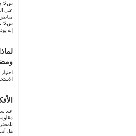
س2: هل هو آمن للأسطح الملامسة للأغذية؟
على ال
مناطق ا
س3: ما مدى مرونة المادة المانعة للتسرب؟
إنه يوفر
لماذ
ومضا
اختيار 
الاستخ
الأفك
عند سد
مقاومة 
للمحترف
هل أنت