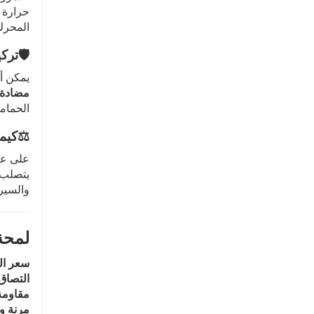
حرارة ت
المحرك
🛡️
ترك
يمكن أن
مضادة 
الحمام
⚖️
كيمي
على عك
يتصلب 
والسير
لمحة
سعر ال
التصاق 
مقاومة
مرنة و