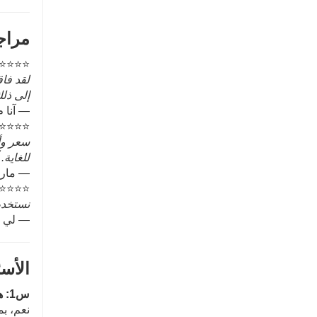
مراج
⭐⭐⭐⭐
لقد فاق
إلى ذل
— آنا م
⭐⭐⭐⭐
سعر وأد
للغاية.
— مارك 
⭐⭐⭐⭐
نستخدم 
— لي و
الأس
س1: هل يمكن طلاء هذا المادة المانعة للتسرب؟
نعم، ب