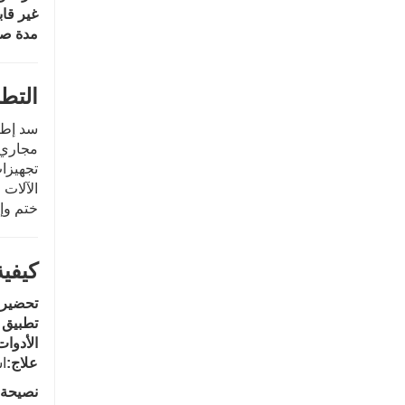
غير قاب
مدة صل
التطب
سد إطار
مجاري ا
تجهيزا
الآلات 
ختم وإ
كيفي
تحضير 
تطبيق 
الأدوات
علاج:
اسمح بمرو
نصيحة 